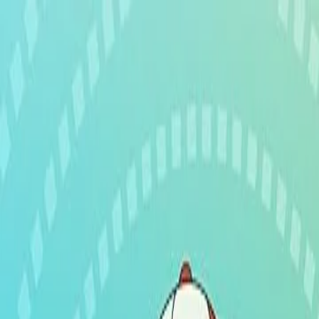
Pokémon
Streaming
All seasons