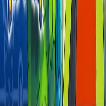
Pokémon: Advanced
Ep. 8
Temporada
6
Episodio
8
Puedes cambiar el idioma del audio con el icono ⚙️ >
Audio.
Una cola muy enrollada
Pokémon: Advanced
Episodio anterior
Ep.
7
:
Amigos de los árboles